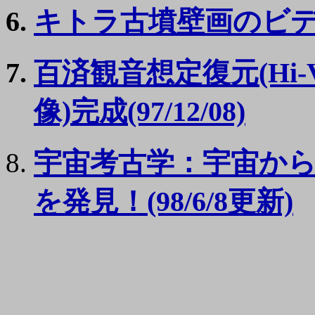
キトラ古墳壁画のビデオ画
百済観音想定復元(Hi-
像)完成(97/12/08)
宇宙考古学：宇宙か
を発見！(98/6/8更新)