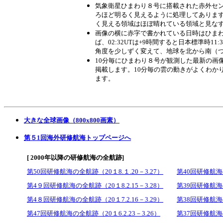
気象衛星ひまわり８号に搭載された赤外セ
ろほど明るく見えるように処理してありま
く見える領域はほぼ晴れている領域と見な
画像の横に赤字で書かれている日時はひまわ
ば、02:32UTは+9時間すると日本標準時1
角度を少しずく変えて、地球を北から南（つ
10分毎にひまわり８号が観測した最新の画
掲載します。10分毎の雲の動きがよくわか
ます。
大きな全球
画像（800
x800画素）
第５1回海外研修航海トップページへ
[ 2000年以降の研修航海の全航跡]
第50回研修航海の全航跡（20１8.１.20－3.27）
第40回研修航海の
第4９回研修航海の全航跡（20１8.2.15－3.28）
第39回研修航海の
第4８回研修航海の全航跡（20１7.2.16－3.29）
第38回研修航海の
第47回研修航海の全航跡（20１6.2.23－3.26）
第37回研修航海の