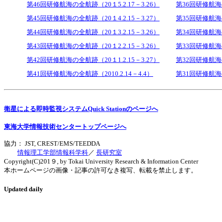
第46回研修航海の全航跡（20１5.2.17－3.26）
第36回研修航海の
第45回研修航海の全航跡（20１4.2.15－3.27）
第35回研修航海の
第44回研修航海の全航跡（20１3.2.15－3.26）
第34回研修航海の
第43回研修航海の全航跡（20１2.2.15－3.26）
第33回研修航海の
第42回研修航海の全航跡（20１1.2.15－3.27）
第32回研修航海の
第41回研修航海の全航跡（2010.2.14－4.4）
第31回研修航海の
衛星による即時監視システムQuick Stationのページへ
東海大学情報技術センタートップページへ
協力： JST, CREST/EMS/TEEDDA
情報理工学部情報科学科
／
長研究室
Copyright(C)201９, by Tokai University Research & Information Center
本ホームページの画像・記事の許可なき複写、転載を禁止します。
Updated daily