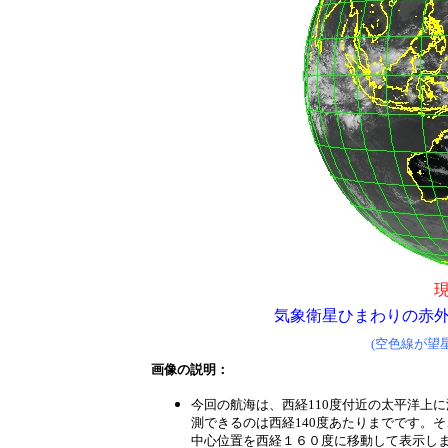
気象衛星ひまわりの赤
(空色線が望
画像の説明：
今回の航海は、西経110度付近の太平洋上
測できるのは西経140度あたりまでです。
中心位置を西経１６０度に移動して表示し